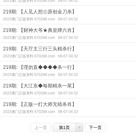
2023澳门正版资料 670288.com
08-07 04:32
219期: 【人见人想㊣原创金刀杀】
2023澳门正版资料 670288.com
08-07 04:32
219期: 【财神大爷★典皇牌六肖】
2023澳门正版资料 670288.com
08-07 04:32
219期: 【天厅主三行三头精杀行】
2023澳门正版资料 670288.com
08-07 04:32
219期: 【理勿直◆◆◆◆杀一行】
2023澳门正版资料 670288.com
08-07 04:32
219期: 【大江东◆每期精杀一尾】
2023澳门正版资料 670288.com
08-07 04:32
219期: 【正版一灯大师无错杀肖】
2023澳门正版资料 670288.com
08-07 04:32
上一页
第1页
下一页