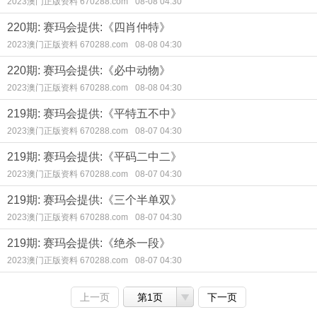
2023澳门正版资料 670288.com
08-08 04:30
220期: 赛玛会提供:《四肖仲特》
2023澳门正版资料 670288.com
08-08 04:30
220期: 赛玛会提供:《必中动物》
2023澳门正版资料 670288.com
08-08 04:30
219期: 赛玛会提供:《平特五不中》
2023澳门正版资料 670288.com
08-07 04:30
219期: 赛玛会提供:《平码二中二》
2023澳门正版资料 670288.com
08-07 04:30
219期: 赛玛会提供:《三个半单双》
2023澳门正版资料 670288.com
08-07 04:30
219期: 赛玛会提供:《绝杀一段》
2023澳门正版资料 670288.com
08-07 04:30
上一页
第1页
下一页