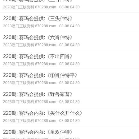
2023澳门正版资料 670288.com
08-08 04:30
220期: 赛玛会提供:《三头仲特》
2023澳门正版资料 670288.com
08-08 04:30
220期: 赛玛会提供:《六肖仲特》
2023澳门正版资料 670288.com
08-08 04:30
220期: 赛玛会提供:《不出四肖》
2023澳门正版资料 670288.com
08-08 04:30
220期: 赛玛会提供:《①肖仲特平》
2023澳门正版资料 670288.com
08-08 04:30
220期: 赛玛会提供:《野兽家畜》
2023澳门正版资料 670288.com
08-08 04:30
220期: 赛玛会内慕:《买什么开什么》
2023澳门正版资料 670288.com
08-08 04:30
220期: 赛玛会内慕:《单双仲特》