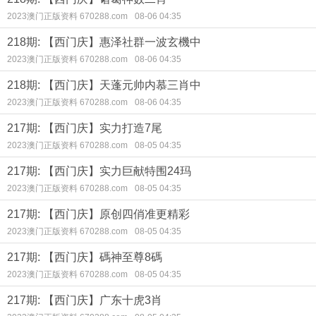
2023澳门正版资料 670288.com
08-06 04:35
218期: 【西门庆】惠泽社群一波玄機中
2023澳门正版资料 670288.com
08-06 04:35
218期: 【西门庆】天蓬元帅内慕三肖中
2023澳门正版资料 670288.com
08-06 04:35
217期: 【西门庆】实力打造7尾
2023澳门正版资料 670288.com
08-05 04:35
217期: 【西门庆】实力巨献特围24玛
2023澳门正版资料 670288.com
08-05 04:35
217期: 【西门庆】原创四俏准更精彩
2023澳门正版资料 670288.com
08-05 04:35
217期: 【西门庆】碼神至尊8碼
2023澳门正版资料 670288.com
08-05 04:35
217期: 【西门庆】广东十虎3肖