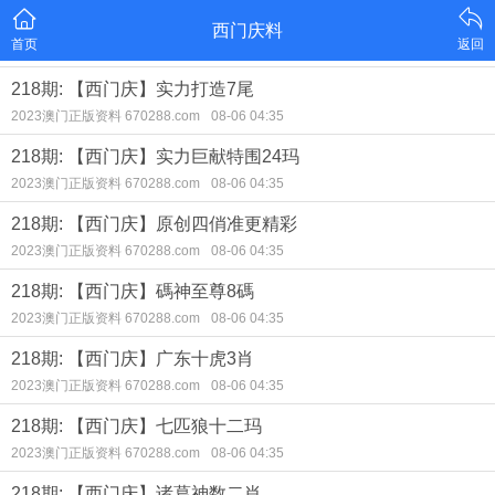
西门庆料
首页
返回
218期: 【西门庆】实力打造7尾
2023澳门正版资料 670288.com
08-06 04:35
218期: 【西门庆】实力巨献特围24玛
2023澳门正版资料 670288.com
08-06 04:35
218期: 【西门庆】原创四俏准更精彩
2023澳门正版资料 670288.com
08-06 04:35
218期: 【西门庆】碼神至尊8碼
2023澳门正版资料 670288.com
08-06 04:35
218期: 【西门庆】广东十虎3肖
2023澳门正版资料 670288.com
08-06 04:35
218期: 【西门庆】七匹狼十二玛
2023澳门正版资料 670288.com
08-06 04:35
218期: 【西门庆】诸葛神数二肖