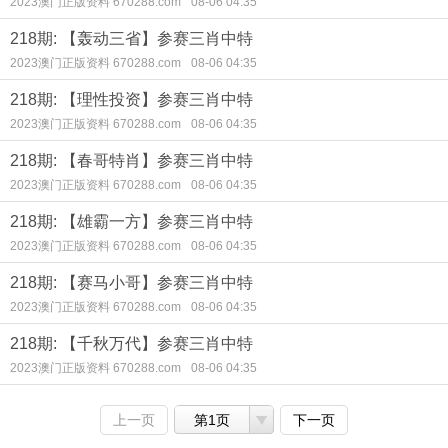
2023澳门正版资料 670288.com
08-06 04:35
218期: 【轰动三省】参赛三肖中特
2023澳门正版资料 670288.com
08-06 04:35
218期: 【理性投资】参赛三肖中特
2023澳门正版资料 670288.com
08-06 04:35
218期: 【春哥特肖】参赛三肖中特
2023澳门正版资料 670288.com
08-06 04:35
218期: 【雄霸一方】参赛三肖中特
2023澳门正版资料 670288.com
08-06 04:35
218期: 【赛马小哥】参赛三肖中特
2023澳门正版资料 670288.com
08-06 04:35
218期: 【千秋万代】参赛三肖中特
2023澳门正版资料 670288.com
08-06 04:35
上一页
第1页
下一页