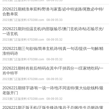
2023澳门正版资料 670288.com
08-09 05:33
2026221期精淮单双料/野兽与家畜/必中特波路/尾数必中特/
合数单双
2023澳门正版资料 670288.com
08-09 05:33
2026221期刘伯温玄机/内部版输尽/澳门玄机诗/钻石输尽光/
一语玄机
2023澳门正版资料 670288.com
08-09 05:32
2026221期三句欲钱/简单玄机诗/传真一句话/提供一句解/精
淮特码诗
2023澳门正版资料 670288.com
08-09 05:32
2026221期特肖前后/特码在其中/干掉四分一/庄家绝吃码/一
肖中特平
2023澳门正版资料 670288.com
08-09 05:32
2026221期猜字谜/有一说一诗/包不同送特/黄大仙欲钱料/最
老版开门
2023澳门正版资料 670288.com
08-09 05:32
2026221期正版天机/正版先锋诗/鬼谷子总纲/先生总纲诗/黄