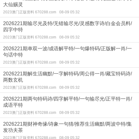
大仙赐灵
2023澳门正版资料 670288.com
08-09 05:32
2026221期输尽光及特/无错输尽光/灵感数字诗/白金会员料/
四字中特
2023澳门正版资料 670288.com
08-09 05:32
2026221期单双一波/成语解平特/一句爆特码/正版解一肖/一
句话中特
2023澳门正版资料 670288.com
08-09 05:32
2026221期解生活幽默/一字解特码/周公得一肖/藏宝特码诗/
两数玄机
2023澳门正版资料 670288.com
08-09 05:32
2026221期两句特码诗/四字解平特/一句输尽光/正平特一肖/
成语平特
2023澳门正版资料 670288.com
08-09 05:32
2026221期财神奇缘/诗象一句猜/推荐生活幽默/两波中特/集
发功夫茶
2023澳门正版资料 670288.com
08-09 05:32