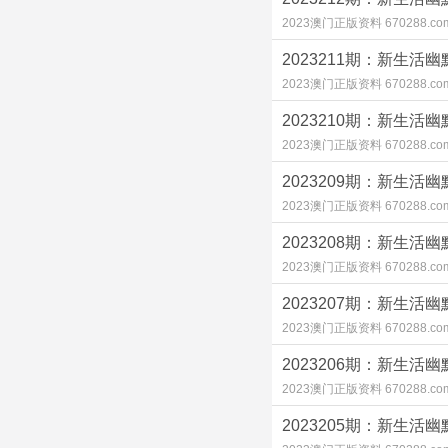
2023澳门正版资料 670288.co
2023211期：新生活幽
2023澳门正版资料 670288.co
2023210期：新生活幽
2023澳门正版资料 670288.co
2023209期：新生活幽
2023澳门正版资料 670288.co
2023208期：新生活幽
2023澳门正版资料 670288.co
2023207期：新生活幽
2023澳门正版资料 670288.co
2023206期：新生活幽
2023澳门正版资料 670288.co
2023205期：新生活幽