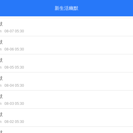
新生活幽默
默
m
08-07 05:30
默
m
08-06 05:30
默
m
08-05 05:30
默
m
08-04 05:30
默
m
08-03 05:30
默
m
08-02 05:30
默