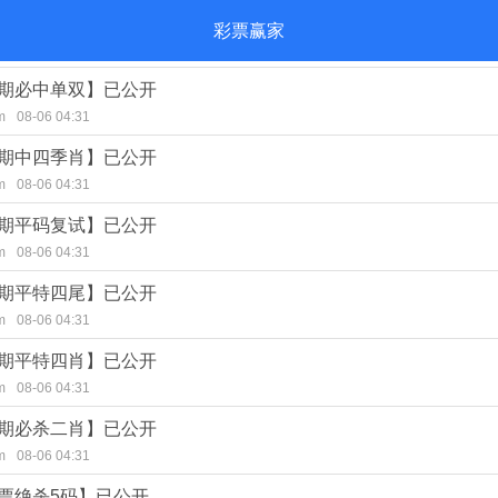
彩票赢家
【期期必中单双】已公开
m
08-06 04:31
【期期中四季肖】已公开
m
08-06 04:31
【期期平码复试】已公开
m
08-06 04:31
【期期平特四尾】已公开
m
08-06 04:31
【期期平特四肖】已公开
m
08-06 04:31
【期期必杀二肖】已公开
m
08-06 04:31
彩票绝杀5码】已公开