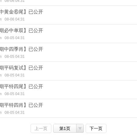
m
08-06 04:31
【必中黄金⑥尾】已公开
m
08-06 04:31
【期期必中单双】已公开
m
08-05 04:31
【期期中四季肖】已公开
m
08-05 04:31
【期期平码复试】已公开
m
08-05 04:31
【期期平特四尾】已公开
m
08-05 04:31
【期期平特四肖】已公开
m
08-05 04:31
上一页
第1页
下一页