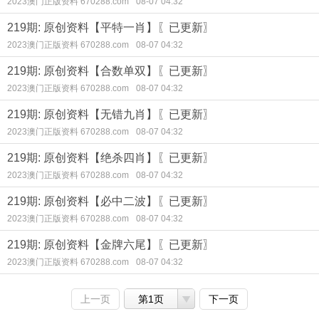
2023澳门正版资料 670288.com
08-07 04:32
219期: 原创资料【平特一肖】〖已更新〗
2023澳门正版资料 670288.com
08-07 04:32
219期: 原创资料【合数单双】〖已更新〗
2023澳门正版资料 670288.com
08-07 04:32
219期: 原创资料【无错九肖】〖已更新〗
2023澳门正版资料 670288.com
08-07 04:32
219期: 原创资料【绝杀四肖】〖已更新〗
2023澳门正版资料 670288.com
08-07 04:32
219期: 原创资料【必中二波】〖已更新〗
2023澳门正版资料 670288.com
08-07 04:32
219期: 原创资料【金牌六尾】〖已更新〗
2023澳门正版资料 670288.com
08-07 04:32
上一页
第1页
下一页