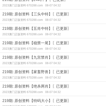
2023澳门正版资料 670288.com
08-07 04:32
219期: 原创资料【三头中特】〖已更新〗
2023澳门正版资料 670288.com
08-07 04:32
219期: 原创资料【五肖中特】〖已更新〗
2023澳门正版资料 670288.com
08-07 04:32
219期: 原创资料【稳禁一尾】〖已更新〗
2023澳门正版资料 670288.com
08-07 04:32
219期: 原创资料【九宫禁肖】〖已更新〗
2023澳门正版资料 670288.com
08-07 04:32
219期: 原创资料【家畜野兽】〖已更新〗
2023澳门正版资料 670288.com
08-07 04:32
219期: 原创资料【绝杀两肖】〖已更新〗
2023澳门正版资料 670288.com
08-07 04:32
219期: 原创资料【特码大小】〖已更新〗