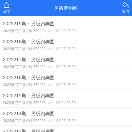
另版跑狗图
首页
返回
2023219期：另版跑狗图
2023澳门正版资料 670288.com
08-08 05:30
2023218期：另版跑狗图
2023澳门正版资料 670288.com
08-07 05:30
2023217期：另版跑狗图
2023澳门正版资料 670288.com
08-06 05:30
2023216期：另版跑狗图
2023澳门正版资料 670288.com
08-05 05:30
2023215期：另版跑狗图
2023澳门正版资料 670288.com
08-04 05:30
2023214期：另版跑狗图
2023澳门正版资料 670288.com
08-03 05:30
2023213期：另版跑狗图