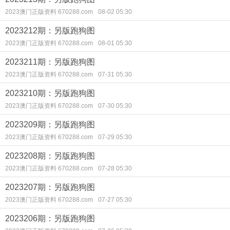
2023澳门正版资料 670288.com
08-02 05:30
2023212期：另版跑狗图
2023澳门正版资料 670288.com
08-01 05:30
2023211期：另版跑狗图
2023澳门正版资料 670288.com
07-31 05:30
2023210期：另版跑狗图
2023澳门正版资料 670288.com
07-30 05:30
2023209期：另版跑狗图
2023澳门正版资料 670288.com
07-29 05:30
2023208期：另版跑狗图
2023澳门正版资料 670288.com
07-28 05:30
2023207期：另版跑狗图
2023澳门正版资料 670288.com
07-27 05:30
2023206期：另版跑狗图