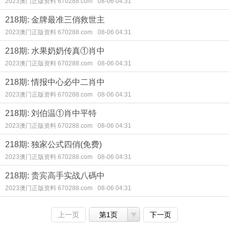
2023澳门正版资料 670288.com
08-06 04:31
218期: 金牌最准三俏救世主
2023澳门正版资料 670288.com
08-06 04:31
218期: 水果奶奶传真①肖中
2023澳门正版资料 670288.com
08-06 04:31
218期: 情报中心必中二肖中
2023澳门正版资料 670288.com
08-06 04:31
218期: 刘伯温①肖中平特
2023澳门正版资料 670288.com
08-06 04:31
218期: 独家公式四俏(免费)
2023澳门正版资料 670288.com
08-06 04:31
218期: 贵宾高手实战八碼中
2023澳门正版资料 670288.com
08-06 04:31
上一页
第1页
下一页