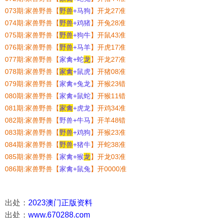
073期:家兽野兽【
野兽
+马狗
】开龙27准
074期:家兽野兽【
野兽
+鸡猪
】开兔28准
075期:家兽野兽【
野兽
+狗牛
】开鼠43准
076期:家兽野兽【
野兽
+马羊
】开虎17准
077期:家兽野兽【
家禽+蛇
龙
】开龙27准
078期:家兽野兽【
家禽
+鼠虎
】开猪08准
079期:家兽野兽【
家禽+兔龙
】开猴23错
080期:家兽野兽【
家禽+鼠蛇
】开猴11错
081期:家兽野兽【
家禽
+虎龙
】开鸡34准
082期:家兽野兽【
野兽+牛马
】开羊48错
083期:家兽野兽【
野兽
+鸡狗
】开猴23准
084期:家兽野兽【
野兽
+猪牛
】开蛇38准
085期:家兽野兽【
家禽+猴
龙
】开龙03准
086期:家兽野兽【
家禽+鼠兔
】开0000准
出处：
2023澳门正版资料
出处：
www.670288.com