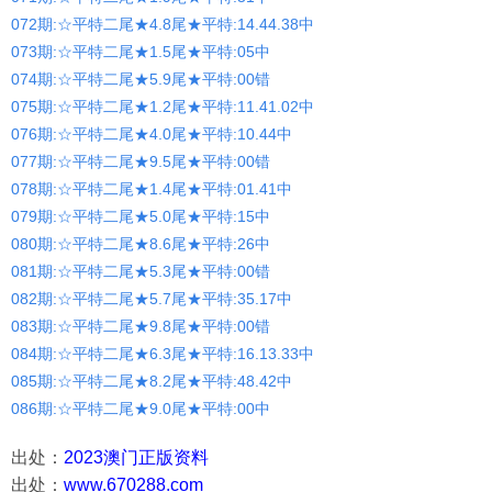
072期:☆平特二尾★4.8尾★平特:14.44.38中
073期:☆平特二尾★1.5尾★平特:05中
074期:☆平特二尾★5.9尾★平特:00错
075期:☆平特二尾★1.2尾★平特:11.41.02中
076期:☆平特二尾★4.0尾★平特:10.44中
077期:☆平特二尾★9.5尾★平特:00错
078期:☆平特二尾★1.4尾★平特:01.41中
079期:☆平特二尾★5.0尾★平特:15中
080期:☆平特二尾★8.6尾★平特:26中
081期:☆平特二尾★5.3尾★平特:00错
082期:☆平特二尾★5.7尾★平特:35.17中
083期:☆平特二尾★9.8尾★平特:00错
084期:☆平特二尾★6.3尾★平特:16.13.33中
085期:☆平特二尾★8.2尾★平特:48.42中
086期:☆平特二尾★9.0尾★平特:00中
出处：
2023澳门正版资料
出处：
www.670288.com